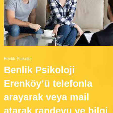
Benlik Psikoloji
Benlik Psikoloji
Erenköy’ü telefonla
arayarak veya mail
atarak randevu ve bilgi